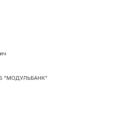
ич
Б "МОДУЛЬБАНК"